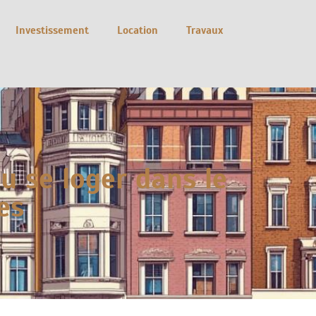
Investissement
Location
Travaux
u se loger dans le
es