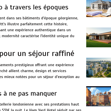
o à travers les époques
ment dans ses bâtiments d'époque géorgienne,
's illustre parfaitement cette histoire,
osant une expérience authentique dans un
 modernité caractérise l'identité unique du
pour un séjour raffiné
sements prestigieux offrant une expérience
nché allient charme, design et services
les mieux notées pour un séjour d'exception au
es à ne pas manquer
ôtellerie londonienne avec ses prestations haut
 531€ la nuit. Le Ham Yard Hotel séduit par ses