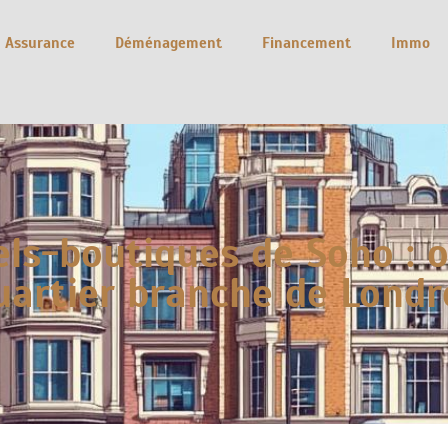
Assurance
Déménagement
Financement
Immo
els-boutiques de Soho : o
uartier branche de Londr