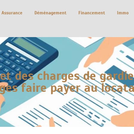
Assurance
Déménagement
Financement
Immo
et des charges de gardie
ges faire payer au locata