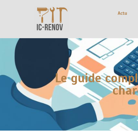
Actu
Le guide compl
char